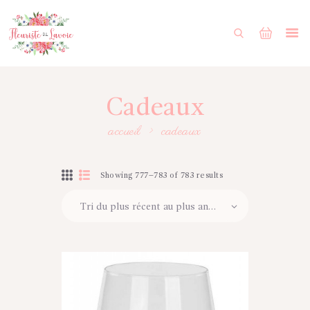
ACCUEIL
BOUTIQUE
FORMULAIRE DE MARIAGE
Cadeaux
PORTFOLIO
accueil
cadeaux
MON COMPTE
ENGLISH
Showing 777–783 of 783 results