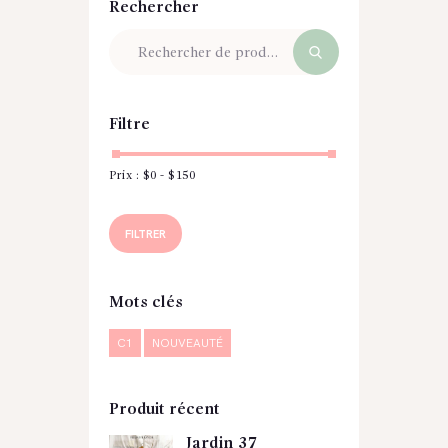
Rechercher
Filtre
Prix :
$0
-
$150
Prix
Prix
min
max
FILTRER
Mots clés
C1
NOUVEAUTÉ
Produit récent
Jardin 37