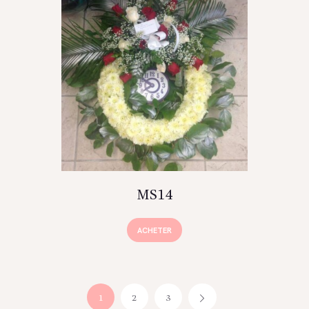
MS14
ACHETER
1
2
3
→