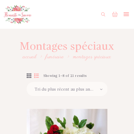
ACCUEIL
BOUTIQUE
FORMULAIRE DE MARIAGE
Montages spéciaux
PORTFOLIO
accueil
funéraire
montages spéciaux
MON COMPTE
ENGLISH
Showing 1–8 of 21 results