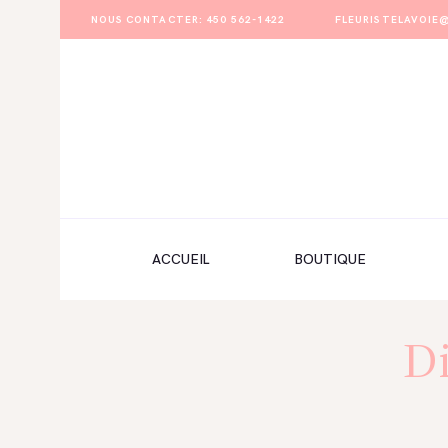
NOUS CONTACTER: 450 562-1422
FLEURISTELAVOI
ACCUEIL
BOUTIQUE
FORMULAIRE DE MARIAGE
PORTFOLIO
ACCUEIL
BOUTIQUE
MON COMPTE
ENGLISH
Di