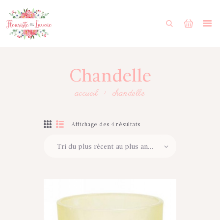
ACCUEIL
BOUTIQUE
FORMULAIRE DE MARIAGE
Chandelle
PORTFOLIO
accueil
chandelle
MON COMPTE
ENGLISH
Affichage des 4 résultats