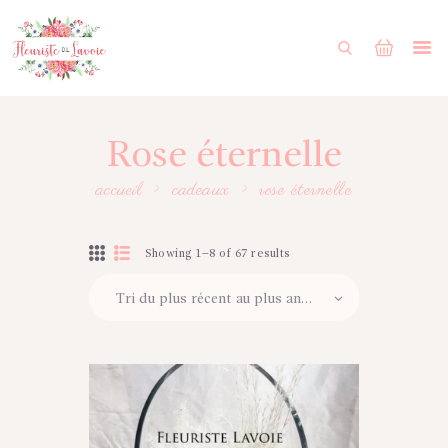
ACCUEIL
BOUTIQUE
FORMULAIRE DE MARIAGE
Rose éternelle
PORTFOLIO
accueil
cadeaux
rose éternelle
MON COMPTE
ENGLISH
Showing 1–8 of 67 results