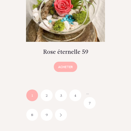
Rose éternelle 59
ACHETER
…
1
2
3
4
7
8
9
→