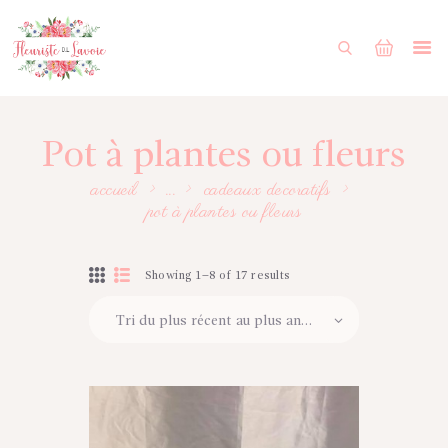
ACCUEIL
BOUTIQUE
FORMULAIRE DE MARIAGE
Pot à plantes ou fleurs
PORTFOLIO
accueil
...
cadeaux decoratifs
pot à plantes ou fleurs
MON COMPTE
ENGLISH
Showing 1–8 of 17 results