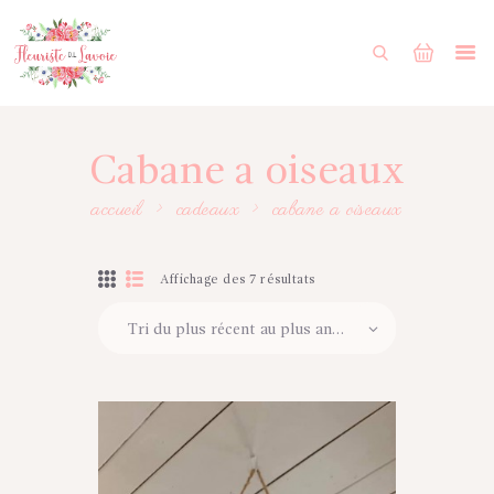
ACCUEIL
BOUTIQUE
FORMULAIRE DE MARIAGE
Cabane a oiseaux
PORTFOLIO
accueil
cadeaux
cabane a oiseaux
MON COMPTE
ENGLISH
Affichage des 7 résultats