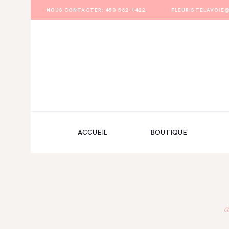
NOUS CONTACTER: 450 562-1422
FLEURISTELAVOI
ACCUEIL
BOUTIQUE
FORMULAIRE DE MARIAGE
PORTFOLIO
ACCUEIL
BOUTIQUE
MON COMPTE
ENGLISH
a