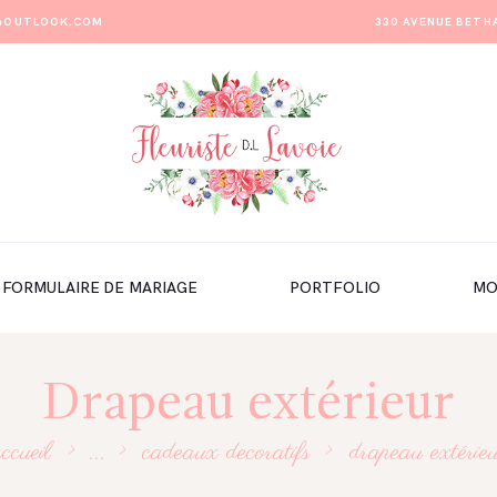
E@OUTLOOK.COM
330 AVENUE BETH
FORMULAIRE DE MARIAGE
PORTFOLIO
MO
Drapeau extérieur
ccueil
...
cadeaux decoratifs
drapeau extérie