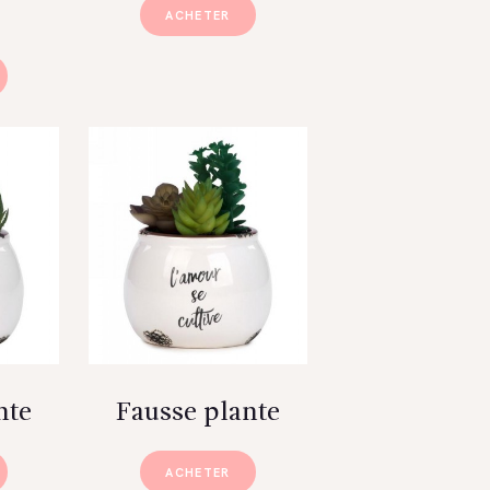
ACHETER
nte
Fausse plante
ACHETER