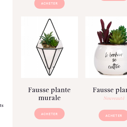
ACHETER
Fausse plante
Fausse pla
murale
Nouveauté
ts
ACHETER
ACHETER