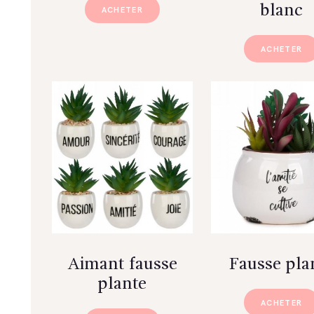
blanc
ACHETER
ACHETER
Aimant fausse
Fausse pla
plante
ACHETER