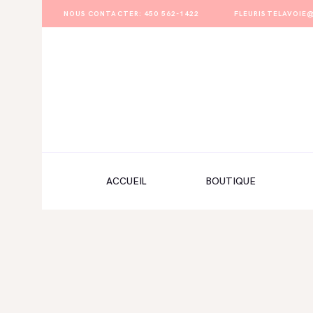
NOUS CONTACTER: 450 562-1422
FLEURISTELAVOI
ACCUEIL
BOUTIQUE
FORMULAIRE DE MARIAGE
PORTFOLIO
ACCUEIL
BOUTIQUE
MON COMPTE
ENGLISH