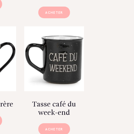
ACHETER
frère
Tasse café du
week-end
ACHETER