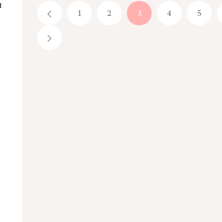
t
1
←
2
3
4
5
→