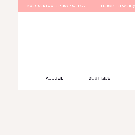
NOUS CONTACTER: 450 562-1422
FLEURISTELAVOI
ACCUEIL
BOUTIQUE
FORMULAIRE DE MARIAGE
PORTFOLIO
ACCUEIL
BOUTIQUE
MON COMPTE
ENGLISH