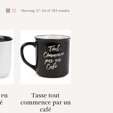
Showing 17–24 of 783 results
 en
Tasse tout
é
commence par un
café