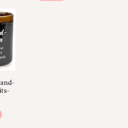
rand-
its-