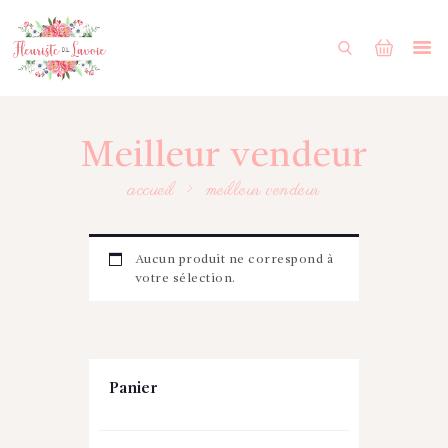
ACCUEIL
BOUTIQUE
FORMULAIRE DE MARIAGE
Meilleur vendeur
PORTFOLIO
accueil
meilleur vendeur
MON COMPTE
ENGLISH
Aucun produit ne correspond à
votre sélection.
Panier