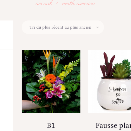
accueil
north america
B1
Fausse pla