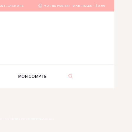
ANY, LACHUTE
VOTRE PANIER:
0 ARTICLES
-
$0.00
MON COMPTE
s eu, vehicula eu enim malesuada