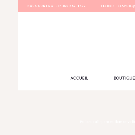
NOUS CONTACTER: 450 562-1422
FLEURISTELAVOI
ACCUEIL
BOUTIQUE
FORMULAIRE DE MARIAGE
PORTFOLIO
ACCUEIL
BOUTIQUE
MON COMPTE
Eu lacus aliquam nullam ut veli