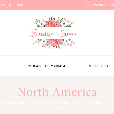
E@OUTLOOK.COM
330 AVENUE BETH
FORMULAIRE DE MARIAGE
PORTFOLIO
North America
t, justo ligula nullam neque ornare blandit amet, in risus, purus a ante mi eo
sed morbi.