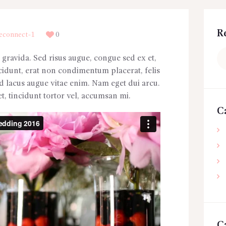
R
econnect-1
0
Re
 gravida. Sed risus augue, congue sed ex et,
ncidunt, erat non condimentum placerat, felis
end lacus augue vitae enim. Nam eget dui arcu.
t, tincidunt tortor vel, accumsan mi.
C
C