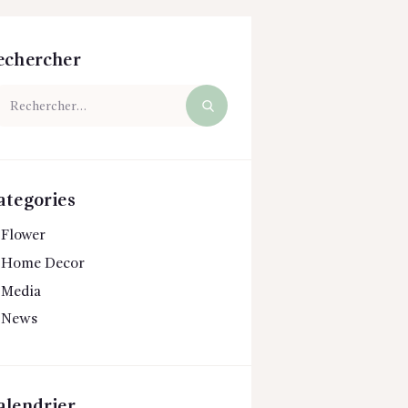
echercher
chercher :
ategories
Flower
Home Decor
Media
News
alendrier