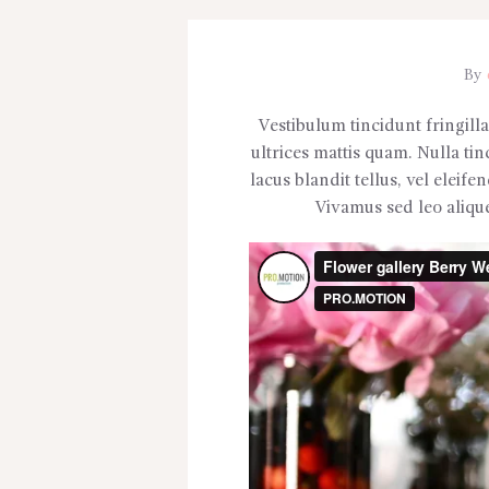
By
Vestibulum tincidunt fringilla
ultrices mattis quam. Nulla ti
lacus blandit tellus, vel eleif
Vivamus sed leo alique