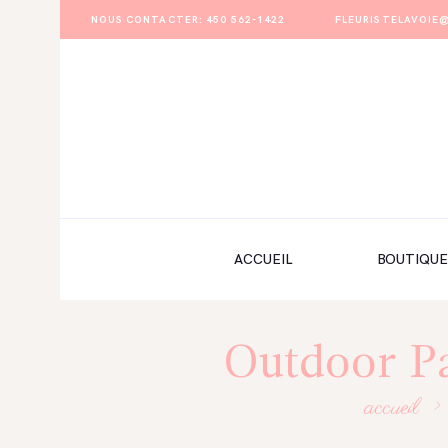
NOUS CONTACTER: 450 562-1422
FLEURISTELAVOI
ACCUEIL
BOUTIQUE
FORMULAIRE DE MARIAGE
PORTFOLIO
ACCUEIL
BOUTIQUE
MON COMPTE
Outdoor Pa
accueil