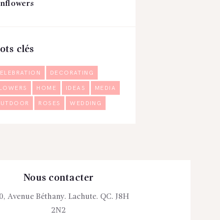
nflowers
ots clés
ELEBRATION
DECORATING
LOWERS
HOME
IDEAS
MEDIA
UTDOOR
ROSES
WEDDING
Nous contacter
0, Avenue Béthany. Lachute. QC. J8H
2N2