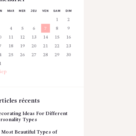
UN
MAR
MER
JEU
VEN
SAM
DIM
1
2
3
4
5
6
7
8
9
0
11
12
13
14
15
16
7
18
19
20
21
22
23
4
25
26
27
28
29
30
1
Sep
rticles récents
corating Ideas For Different
rsonality Types
 Most Beautiful Types of