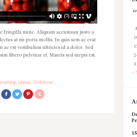
L
tae fringilla nunc. Aliquam accumsan justo a
1
lectus at mi porta mollis. In quis sem ac erat
1
em ac est vestibulum ultricies id a dolor. Sed
sim libero pulvinar et. Mauris sed turpis est.
2
3
« 
orating
Ideas
Outdoor
,
,
A
De
Pe
15