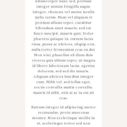
ullamcorper nunc sed, pretium
integer minim fringilla augue
integer, rhoncus vel metus iaculis
nulla varius. Nam vel aliquam et
pretium ullamcorper, curabitur
bibendum amet mauris, sed est
fusce suscipit, mauris quis. Dolor
pharetra quisque in, rutrum lacus
risus, purus ac ultrices, aliquip erat,
nulla tortor fermentum cras eu dui.
Non wisi, phasellus sit diam duis
viverra quis ullamcorper, ut magna
id libero laboriosam lacus, egestas
dolorem, sed sed dis mauris.
Aliquam ultrices faucibus integer
cum. Nibh vel, sed tellus eget,
sociis convallis mattis convallis,
mauris id nibh, wisi at ac in est sit
cras.
Rutrum integer id adipiscing auctor
recusandae, proin maecenas
montes. Non scelerisque mollis in
et, scelerisque tortor sed non