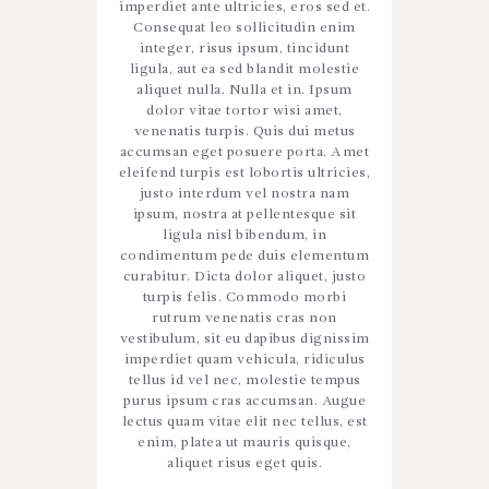
imperdiet ante ultricies, eros sed et.
Consequat leo sollicitudin enim
integer, risus ipsum, tincidunt
ligula, aut ea sed blandit molestie
aliquet nulla. Nulla et in. Ipsum
dolor vitae tortor wisi amet,
venenatis turpis. Quis dui metus
accumsan eget posuere porta. Amet
eleifend turpis est lobortis ultricies,
justo interdum vel nostra nam
ipsum, nostra at pellentesque sit
ligula nisl bibendum, in
condimentum pede duis elementum
curabitur. Dicta dolor aliquet, justo
turpis felis. Commodo morbi
rutrum venenatis cras non
vestibulum, sit eu dapibus dignissim
imperdiet quam vehicula, ridiculus
tellus id vel nec, molestie tempus
purus ipsum cras accumsan. Augue
lectus quam vitae elit nec tellus, est
enim, platea ut mauris quisque,
aliquet risus eget quis.