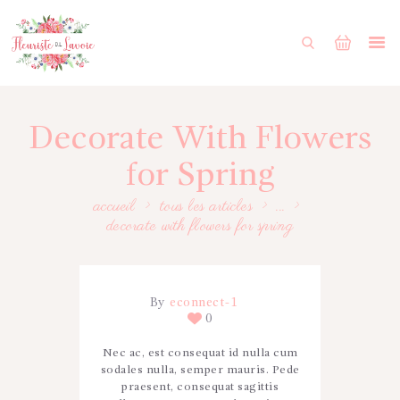
ACCUEIL
BOUTIQUE
FORMULAIRE DE MARIAGE
Decorate With Flowers
PORTFOLIO
for Spring
MON COMPTE
accueil
tous les articles
...
decorate with flowers for spring
By
econnect-1
0
Nec ac, est consequat id nulla cum
sodales nulla, semper mauris. Pede
praesent, consequat sagittis