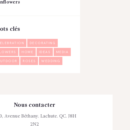
nflowers
ots clés
ELEBRATION
DECORATING
LOWERS
HOME
IDEAS
MEDIA
UTDOOR
ROSES
WEDDING
Nous contacter
0, Avenue Béthany. Lachute. QC. J8H
2N2