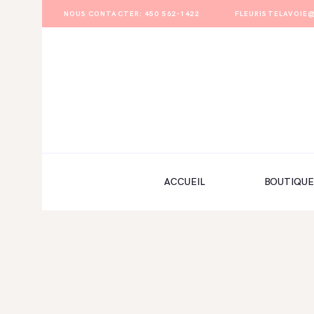
NOUS CONTACTER: 450 562-1422
FLEURISTELAVOI
ACCUEIL
BOUTIQUE
FORMULAIRE DE MARIAGE
PORTFOLIO
ACCUEIL
BOUTIQUE
MON COMPTE