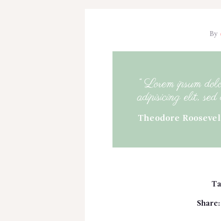
By
“ Lorem ipsum dolor
adipisicing elit, se
Theodore Roosevel
Ta
Share: