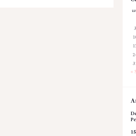
L
1
1
2
3
« 
A
De
Pe
15