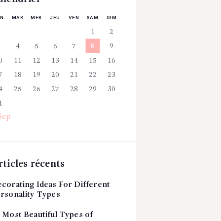
UN
MAR
MER
JEU
VEN
SAM
DIM
1
2
3
4
5
6
7
8
9
0
11
12
13
14
15
16
7
18
19
20
21
22
23
4
25
26
27
28
29
30
1
Sep
rticles récents
corating Ideas For Different
rsonality Types
 Most Beautiful Types of