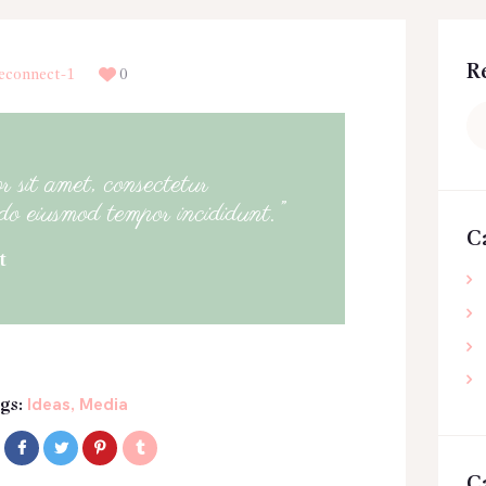
R
econnect-1
0
Re
 sit amet, consectetur
d do eiusmod tempor incididunt.”
C
t
Ideas
Media
gs:
,
C