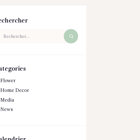
echercher
chercher :
ategories
Flower
Home Decor
Media
News
alendrier