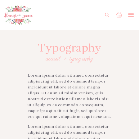
ACCUEIL
BOUTIQUE
FORMULAIRE DE MARIAGE
Typography
PORTFOLIO
accueil
typography
MON COMPTE
Lorem ipsum dolor sit amet, consectetur
adipisicing elit, sed do eiusmod tempor
incididunt ut labore et dolore magna
aliqua. Ut enim ad minim veniam, quis
nostrud exercitation ullamco laboris nisi
ut aliquip ex ea commodo consequatm,
eaque ipsa qt odit aut fugit, sed quolores
eos qui ratione voluptatem sequi nesciunt.
Lorem ipsum dolor sit amet, consectetur
adipisicing elit, sed do eiusmod tempor
incididunt ut labore et dolore magna