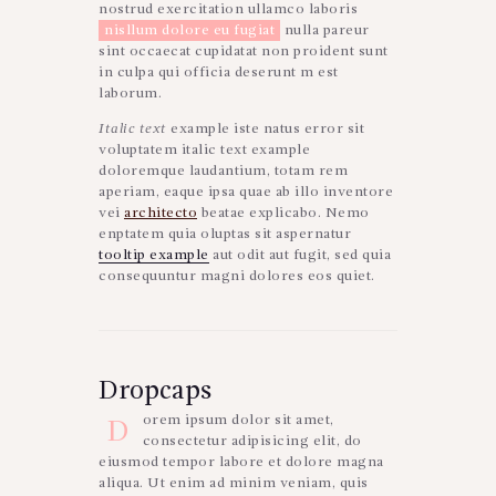
nostrud exercitation ullamco laboris
nisllum dolore eu fugiat
nulla pareur
sint occaecat cupidatat non proident sunt
in culpa qui officia deserunt m est
laborum.
Italic text
example iste natus error sit
voluptatem italic text example
doloremque laudantium, totam rem
aperiam, eaque ipsa quae ab illo inventore
vei
architecto
beatae explicabo. Nemo
enptatem quia oluptas sit aspernatur
tooltip example
aut odit aut fugit, sed quia
consequuntur magni dolores eos quiet.
Dropcaps
orem ipsum dolor sit amet,
D
consectetur adipisicing elit, do
eiusmod tempor labore et dolore magna
aliqua. Ut enim ad minim veniam, quis