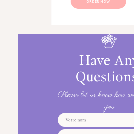
ORDER NOW
Have An
Question
Please let us know how we
you