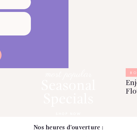
most popular
B
Seasonal
En
Flo
Specials
SHOP NOW
Nos heures d’ouverture :