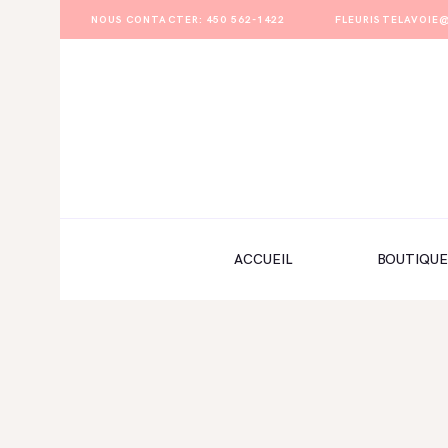
NOUS CONTACTER: 450 562-1422
FLEURISTELAVOI
ACCUEIL
BOUTIQUE
FORMULAIRE DE MARIAGE
PORTFOLIO
ACCUEIL
BOUTIQUE
MON COMPTE