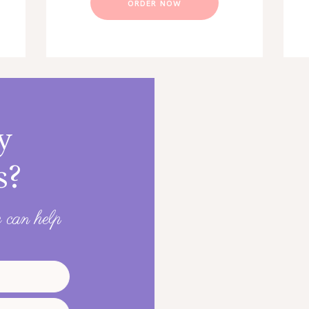
ORDER NOW
y
s?
 can help