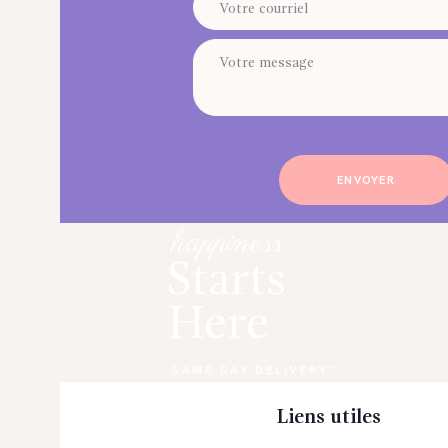
happiness
Starts
Here
SAME DAY DELIVERY*
Liens utiles