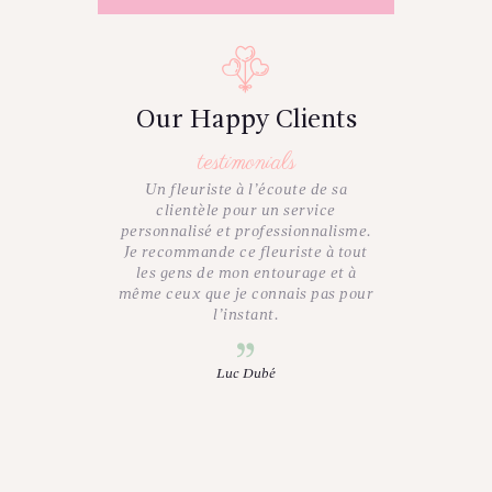
Our Happy Clients
testimonials
nt très
Un fleuriste à l’écoute de sa
Je suis p
vice est
clientèle pour un service
matin p
leur grande
personnalisé et professionnalisme.
chercher m
nt un bel
Je recommande ce fleuriste à tout
préparer à
 tout genre
les gens de mon entourage et à
bien organ
Une belle
même ceux que je connais pas pour
étaient to
gion de
l’instant.
souriant.
t Jonathan!
Vous êtes s
sympathiq
Luc Dubé
Bravo à vou
y
tel que
encore pl
fière de v
vos bouqu
l’occasi